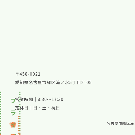
〒458-0021
愛知県名古屋市緑区滝ノ水5丁目2105
プ
営業時間｜8:30～17:30
定休日｜日・土・祝日
ラ
サ
ト
弊
お
イ
名古屋市緑区滝